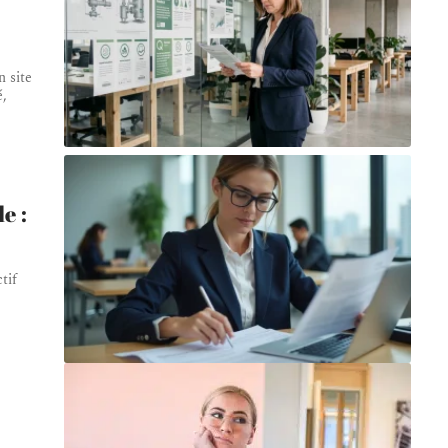
 site
é,
e :
tif