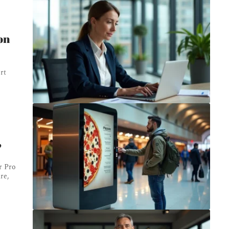
on
rt
?
r Pro
re,