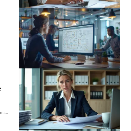
e
ans
…