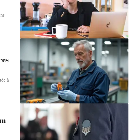
ans
res
uée à
…
un