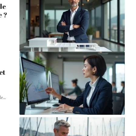
le
e ?
s
et
le
…