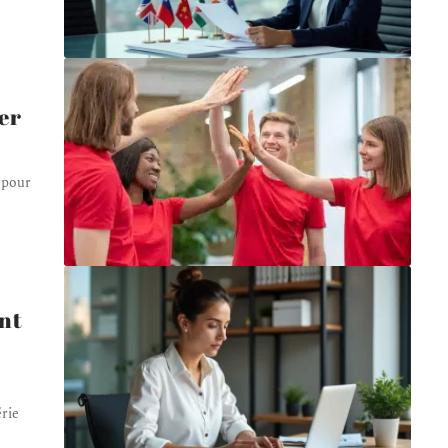
cer
 pour
nt
érie