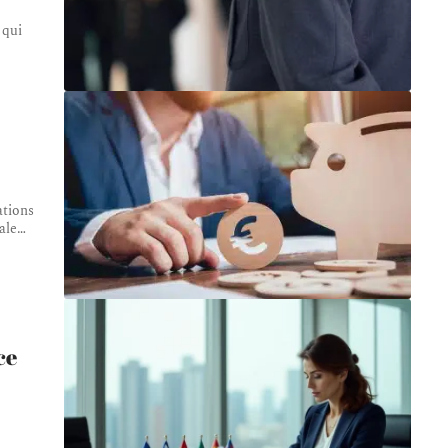
 qui
ations
ale
…
ce