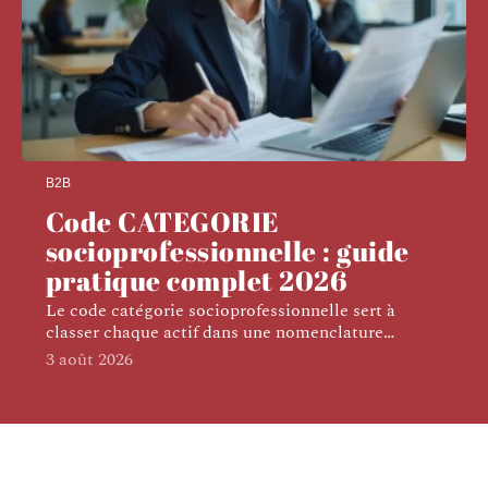
B2B
Code CATEGORIE
socioprofessionnelle : guide
pratique complet 2026
Le code catégorie socioprofessionnelle sert à
classer chaque actif dans une nomenclature
…
3 août 2026