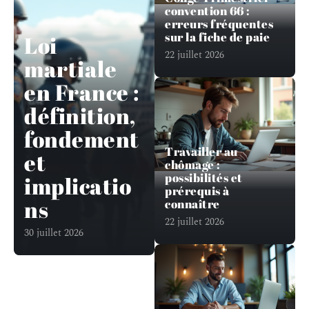
convention 66 :
erreurs fréquentes
sur la fiche de paie
Loi
22 juillet 2026
martiale
en France :
définition,
fondement
Travailler au
et
chômage :
possibilités et
implicatio
prérequis à
ns
connaître
22 juillet 2026
30 juillet 2026