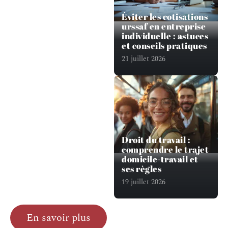
Éviter les cotisations
urssaf en entreprise
individuelle : astuces
et conseils pratiques
21 juillet 2026
Droit du travail :
comprendre le trajet
domicile-travail et
ses règles
19 juillet 2026
En savoir plus