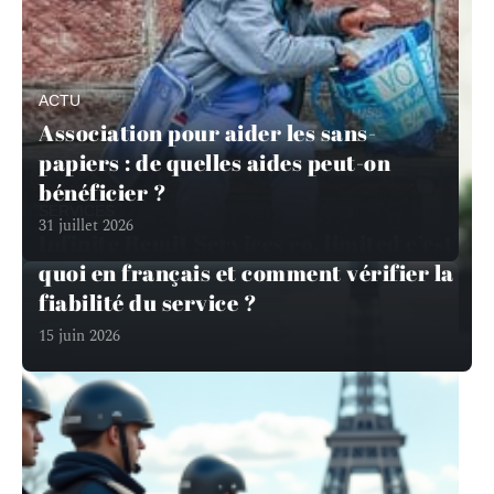
ACTU
Association pour aider les sans-
papiers : de quelles aides peut-on
bénéficier ?
SERVICES
31 juillet 2026
Infinite Remit Services co. limited c’est
quoi en français et comment vérifier la
fiabilité du service ?
15 juin 2026