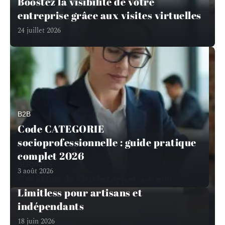
Boostez la visibilité de votre
entreprise grâce aux visites virtuelles
24 juillet 2026
B2B
Code CATEGORIE
socioprofessionnelle : guide pratique
complet 2026
SERVICES
3 août 2026
Création de site internet agence
Limitless pour artisans et
indépendants
18 juin 2026