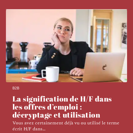
B2B
La signification de H/F dans
les offres d’emploi :
décryptage et utilisation
Vous avez certainement déjà vu ou utilisé le terme
écrit H/F dans
…