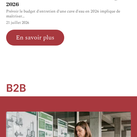
2026
Prévoir le budget d'entretien d'une cuve d'eau en 2026 implique de
maîtriser
…
21 juillet 2026
En savoir plus
B2B